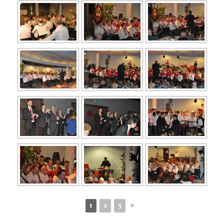
1
2
3
►