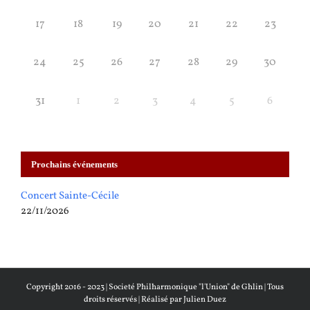
17
18
19
20
21
22
23
24
25
26
27
28
29
30
31
1
2
3
4
5
6
Prochains événements
Concert Sainte-Cécile
22/11/2026
Copyright 2016 - 2023 |
Societé Philharmonique "l'Union" de Ghlin
| Tous
droits réservés | Réalisé par
Julien Duez