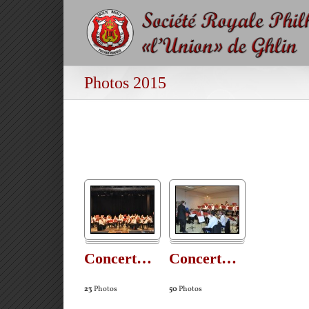
Passer
au
contenu
Photos 2015
Concert
…
Concert
…
23
Photos
50
Photos