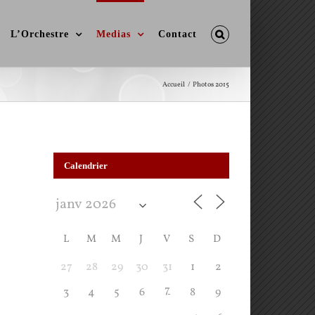
L’Orchestre
Medias
Contact
Accueil
Photos 2015
Calendrier
L
M
M
J
V
S
D
27
28
29
30
31
1
2
7
3
4
5
6
8
9