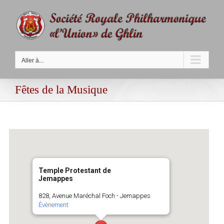
Passer
au
contenu
Aller à...
Fêtes de la Musique
Temple Protestant de
Jemappes
828, Avenue Maréchal Foch - Jemappes
Évènement