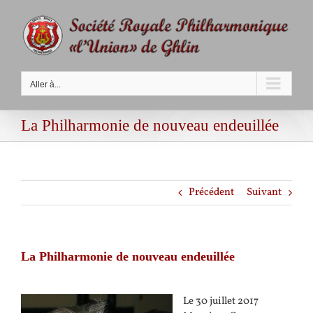
Passer
au
contenu
Aller à...
La Philharmonie de nouveau endeuillée
Précédent
Suivant
La Philharmonie de nouveau endeuillée
Le 30 juillet 2017