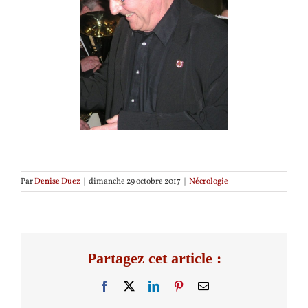
Par
Denise Duez
|
dimanche 29 octobre 2017
|
Nécrologie
Partagez cet article :
La
Facebook
X
LinkedIn
Pinterest
Email
Un ancien