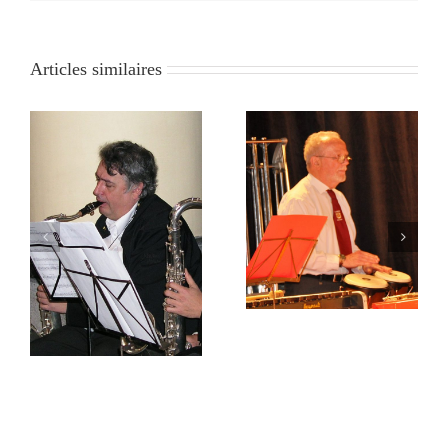
Philharmonie
musicien nous
a perdu un
a quittés
fervent
Articles similaires
sociétaire